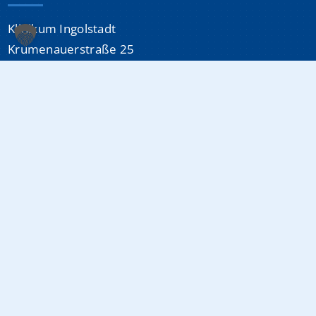
Klinikum Ingolstadt
Krumenauerstraße 25
85049 Ingolstadt
Sonstiges
Datenschutzerklärung
Impressum
Medizinproduktsicherheit
Cookie-Einstellungen
Info-Hotline:
0841 880-0
(24/7 erreichbar)
E-Mail:
info@klinikum-ingolstadt.de
Fax:
0841 880-1080