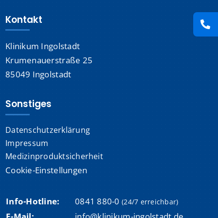
Stellenangebote
Kontakt
Suche
Klinikum Ingolstadt
nach:
Krumenauerstraße 25
85049 Ingolstadt
Sonstiges
Datenschutzerklärung
Impressum
Medizinproduktsicherheit
Cookie-Einstellungen
Info-Hotline:
0841 880-0
(24/7 erreichbar)
E-Mail:
info@klinikum-ingolstadt.de