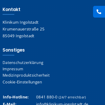
Stellenangebote
Kontakt
Suche
Klinikum Ingolstadt
nach:
Krumenauerstraße 25
85049 Ingolstadt
Sonstiges
Datenschutzerklärung
Impressum
Medizinproduktsicherheit
Cookie-Einstellungen
Info-Hotline:
0841 880-0
(24/7 erreichbar)
E-Mail:
info@klinikum-ingolstadt.de