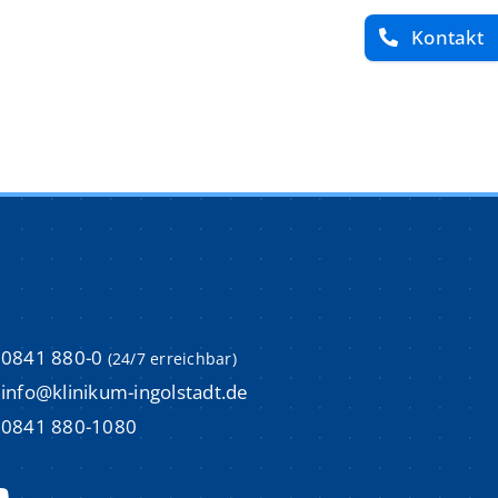
Kontakt
imulations-und Weiterbildungszentrum (ISI)
imulations-und Weiterbildungszentrum (ISI)
um
um
m
m
Aktuelle Stellenangebote
Aktuelle Stellenangebote
m
m
Initiativbewerbungen
Initiativbewerbungen
0841 880-0
(24/7 erreichbar)
Bewerbungsprozess & Tipps
Bewerbungsprozess & Tipps
info@klinikum-ingolstadt.de
trum
trum
0841 880-1080