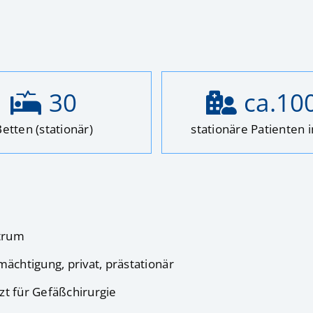
30
ca.
10
Betten (stationär)
stationäre Patienten 
ntrum
ächtigung, privat, prästationär
t für Gefäßchirurgie