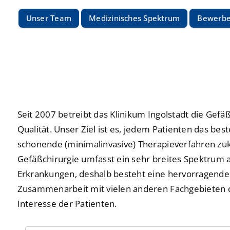
Praktika
Praktika
Unser Team
Medizinisches Spektrum
Bewerb
Neurochirurgie
Neurochirurgie
Freiwilligendienste
Freiwilligendienste
Neurologie
Neurologie
Nuklearmedizin
Nuklearmedizin
Orthopädie und Unfallchirurgie
Orthopädie und Unfallchirurgie
Seit 2007 betreibt das Klinikum Ingolstadt die Gefä
Physikalische und Rehabilitative Medizin
Physikalische und Rehabilitative Medizin
Qualität. Unser Ziel ist es, jedem Patienten das best
Pneumologie, Beatmungsmedizin, Thorakale Onk
Pneumologie, Beatmungsmedizin, Thorakale Onk
schonende (minimalinvasive) Therapieverfahren zu
Gefäßchirurgie umfasst ein sehr breites Spektrum 
Radiologie und Neuroradiologie
Radiologie und Neuroradiologie
Erkrankungen, deshalb besteht eine hervorragende
Strahlentherapie und radiologische Onkologie
Strahlentherapie und radiologische Onkologie
Zusammenarbeit mit vielen anderen Fachgebieten 
Interesse der Patienten.
Urologie
Urologie