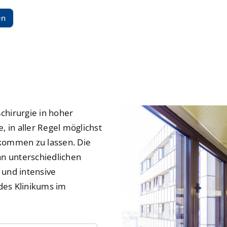
Prostatakarzinom Zen
Prostatakarzinom Zen
Hospitationen
Hospitationen
en
ShuntZentrum
ShuntZentrum
Sportmedizinisches Ze
Sportmedizinisches Ze
Studienzentrum
Studienzentrum
TraumaZentrum
TraumaZentrum
ßchirurgie in hoher
Viszeralonkologisches
Viszeralonkologisches
e, in aller Regel möglichst
ologie & Immonologie
ologie & Immonologie
kommen zu lassen. Die
an unterschiedlichen
 und intensive
des Klinikums im