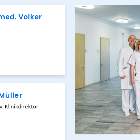
 med. Volker
 Müller
. Klinikdirektor