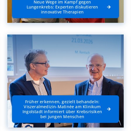
Neue Wege im Kampf gegen
Lungenkrebs: Experten diskutieren
innovative Therapien
Früher erkennen, gezielt behandeln:
Viszeralmedizin-Matinée am Klinikum
Ingolstadt informiert über Krebsrisiken
bei jungen Menschen