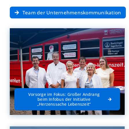
Team der Unternehmenskommunikation
Vorsorge im Fokus: Großer Andrang
beim Infobus der Initiative
„Herzenssache Lebenszeit“