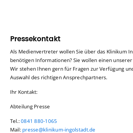
Praktika
Praktika
Neurochirurgie
Neurochirurgie
Freiwilligendienste
Freiwilligendienste
Neurologie
Neurologie
Nuklearmedizin
Nuklearmedizin
Pressekontakt
Orthopädie und Unfallchirurgie
Orthopädie und Unfallchirurgie
Als Medienvertreter wollen Sie über das Klinikum I
benötigen Informationen? Sie wollen einen unserer
Physikalische und Rehabilitative Medizin
Physikalische und Rehabilitative Medizin
Wir stehen Ihnen gern für Fragen zur Verfügung und
Pneumologie, Beatmungsmedizin, Thorakale Onk
Pneumologie, Beatmungsmedizin, Thorakale Onk
Auswahl des richtigen Ansprechpartners.
Radiologie und Neuroradiologie
Radiologie und Neuroradiologie
Ihr Kontakt:
Strahlentherapie und radiologische Onkologie
Strahlentherapie und radiologische Onkologie
Abteilung Presse
Urologie
Urologie
Tel.:
0841 880-1065
Mail:
presse@klinikum-ingolstadt.de