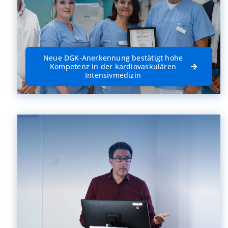
Neue DGK-Anerkennung bestätigt hohe
Kompetenz in der kardiovaskulären
Intensivmedizin