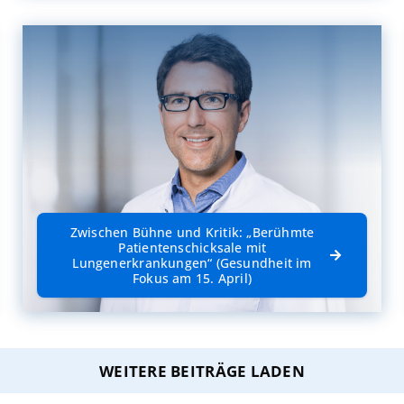
Zwischen Bühne und Kritik: „Berühmte
Patientenschicksale mit
Lungenerkrankungen“ (Gesundheit im
Fokus am 15. April)
WEITERE BEITRÄGE LADEN