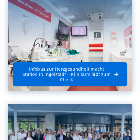
Infobus zur Herzgesundheit macht
Station in Ingolstadt – Klinikum lädt zum
Check