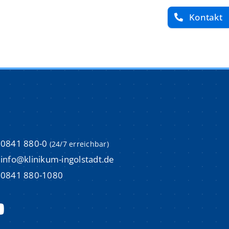
Kontakt
imulations-und Weiterbildungszentrum (ISI)
imulations-und Weiterbildungszentrum (ISI)
um
um
m
m
Aktuelle Stellenangebote
Aktuelle Stellenangebote
m
m
0841 880-0
(24/7 erreichbar)
Initiativbewerbungen
Initiativbewerbungen
info@klinikum-ingolstadt.de
Bewerbungsprozess & Tipps
Bewerbungsprozess & Tipps
0841 880-1080
trum
trum