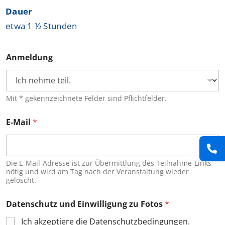
Dauer
etwa 1 ½ Stunden
D
Anmeldung
a
t
e
n
s
Mit * gekennzeichnete Felder sind Pflichtfelder.
c
h
E-Mail
*
u
t
z
E
Die E-Mail-Adresse ist zur Übermittlung des Teilnahme-Links
i
nötig und wird am Tag nach der Veranstaltung wieder
n
gelöscht.
w
i
l
Datenschutz und Einwilligung zu Fotos
*
l
i
Ich akzeptiere die Datenschutzbedingungen.