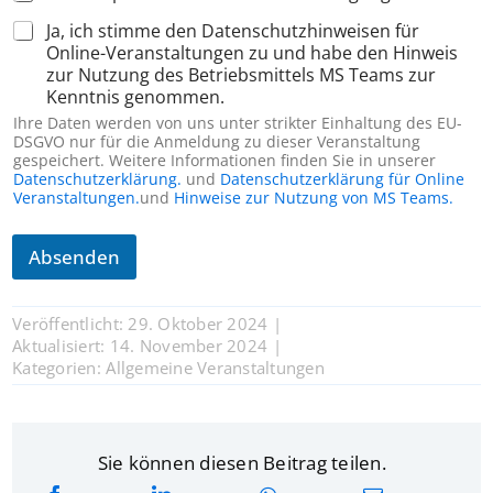
g
Ja, ich stimme den Datenschutzhinweisen für
u
Online-Veranstaltungen zu und habe den Hinweis
n
zur Nutzung des Betriebsmittels MS Teams zur
g
F
Kenntnis genommen.
o
Ihre Daten werden von uns unter strikter Einhaltung des EU-
t
DSGVO nur für die Anmeldung zu dieser Veranstaltung
o
gespeichert. Weitere Informationen finden Sie in unserer
s
Datenschutzerklärung.
und
Datenschutzerklärung für Online
Veranstaltungen.
und
Hinweise zur Nutzung von MS Teams.
Absenden
Veröffentlicht: 29. Oktober 2024
|
Aktualisiert: 14. November 2024
|
Kategorien:
Allgemeine Veranstaltungen
Sie können diesen Beitrag teilen.