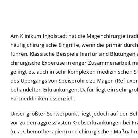
Praktika
Praktika
Neurochirurgie
Neurochirurgie
Freiwilligendienste
Freiwilligendienste
Neurologie
Neurologie
Am Klinikum Ingolstadt hat die Magenchirurgie trad
Nuklearmedizin
Nuklearmedizin
häufig chirurgische Eingriffe, wenn die primär d
führen. Klassische Beispiele hierfür sind Blutung
Orthopädie und Unfallchirurgie
Orthopädie und Unfallchirurgie
chirurgische Expertise in enger Zusammenarbeit mi
Physikalische und Rehabilitative Medizin
Physikalische und Rehabilitative Medizin
gelingt es, auch in sehr komplexen medizinischen 
des Übergangs von Speiseröhre zu Magen (Refluxerk
Pneumologie, Beatmungsmedizin, Thorakale Onk
Pneumologie, Beatmungsmedizin, Thorakale Onk
behandelten Erkrankungen. Dafür liegt ein sehr gro
Radiologie und Neuroradiologie
Radiologie und Neuroradiologie
Partnerkliniken essenziell.
Strahlentherapie und radiologische Onkologie
Strahlentherapie und radiologische Onkologie
Unser größter Schwerpunkt liegt jedoch auf der B
vor zu den aggressivsten Krebserkrankungen bei 
Urologie
Urologie
(u. a. Chemotherapien) und chirurgischen Maßnahme