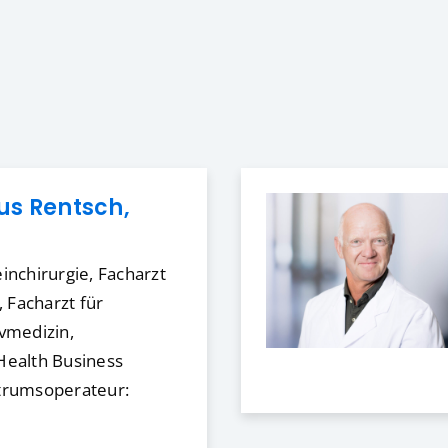
kus Rentsch,
inchirurgie, Facharzt
, Facharzt für
ivmedizin,
Health Business
ntrumsoperateur: