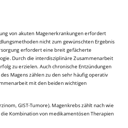
trum
trum
ntrum
ntrum
orgung von akuten Magenerkrankungen erfordert
andlungsmethoden nicht zum gewünschten Ergebnis
sorgung erfordert eine breit gefächerte
ogie. Durch die interdisziplinäre Zusammenarbeit
erfolg zu erzielen. Auch chronische Entzündungen
 Zentrum
 Zentrum
des Magens zählen zu den sehr häufig operativ
sammenarbeit mit den beiden wichtigen
rzinom, GIST-Tumore). Magenkrebs zählt nach wie
h die Kombination von medikamentösen Therapien