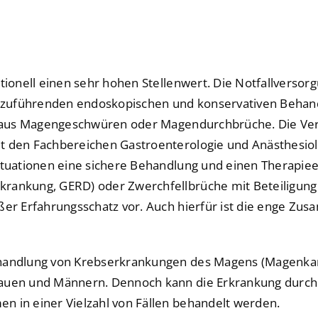
Prostatakarzinom Zen
Prostatakarzinom Zen
Hospitationen
Hospitationen
ShuntZentrum
ShuntZentrum
Sportmedizinisches Ze
Sportmedizinisches Ze
itionell einen sehr hohen Stellenwert. Die Notfallvers
urchzuführenden endoskopischen und konservativen Beh
Studienzentrum
Studienzentrum
en aus Magengeschwüren oder Magendurchbrüche. Die Ver
TraumaZentrum
TraumaZentrum
t den Fachbereichen Gastroenterologie und Anästhesiol
Situationen eine sichere Behandlung und einen Therapie
Viszeralonkologisches
Viszeralonkologisches
rankung, GERD) oder Zwerchfellbrüche mit Beteiligung 
ologie & Immonologie
ologie & Immonologie
ßer Erfahrungsschatz vor. Auch hierfür ist die enge Zu
ehandlung von Krebserkrankungen des Magens (Magenka
Frauen und Männern. Dennoch kann die Erkrankung durc
n in einer Vielzahl von Fällen behandelt werden.