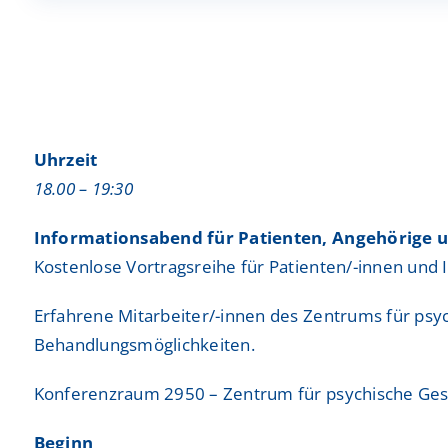
Frauenheilkunde und Geburtshilfe
Insights & Events
Frauenheilkunde und Geburtshilfe
Insights & Events
Gastroenterologie, Hepatologie, Diabetologie un
Gastroenterologie, Hepatologie, Diabetologie un
Onkologie
Onkologie
Gefäßchirurgie
Gefäßchirurgie
Uhrzeit
18.00 – 19:30
Hals-Nasen-Ohren-Heilkunde (HNO)
Hals-Nasen-Ohren-Heilkunde (HNO)
Informationsabend für Patienten, Angehörige u
Laboratoriumsmedizin
Laboratoriumsmedizin
Kostenlose Vortragsreihe für Patienten/-innen und I
Ausbildung
Ausbildung
Kardiologie und Internistische Intensivmedizin
Kardiologie und Internistische Intensivmedizin
Erfahrene Mitarbeiter/-innen des Zentrums für psy
Studium
Studium
Kinder- und Jugendchirurgie
Kinder- und Jugendchirurgie
Behandlungsmöglichkeiten.
Praktisches Jahr
Praktisches Jahr
Nephrologie
Nephrologie
Konferenzraum 2950 – Zentrum für psychische Ge
Praktika
Praktika
Neurochirurgie
Neurochirurgie
Beginn