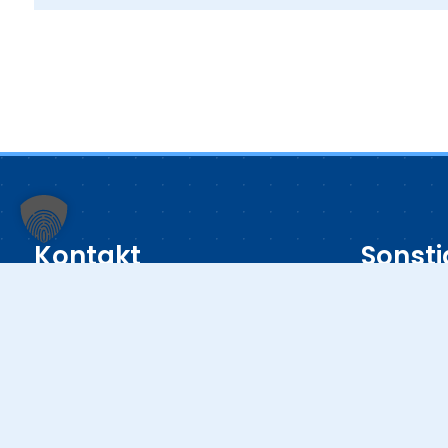
Kontakt
Sonsti
Datenschu
Klinikum Ingolstadt
Impressu
Krumenauerstraße 25
Medizinpro
85049 Ingolstadt
Cookie-Ein