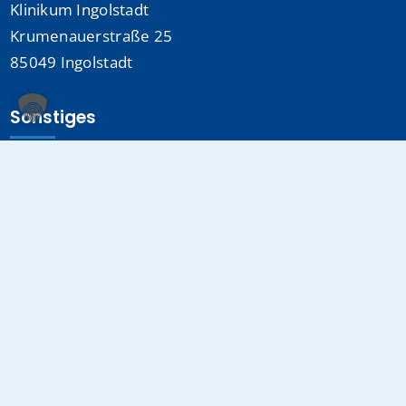
Klinikum Ingolstadt
Krumenauerstraße 25
85049 Ingolstadt
Sonstiges
Datenschutzerklärung
Impressum
Medizinproduktsicherheit
Cookie-Einstellungen
Info-Hotline:
0841 880-0
(24/7 erreichbar)
E-Mail:
info@klinikum-ingolstadt.de
Fax:
0841 880-1080