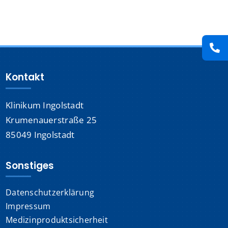
Presse
Kontakt
Kontakt
Karriere
Klinikum Ingolstadt
Suche
nach:
Krumenauerstraße 25
85049 Ingolstadt
Sonstiges
Datenschutzerklärung
Impressum
Medizinproduktsicherheit