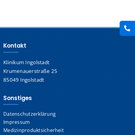
Presse
Kontakt
Kontakt
Karriere
Klinikum Ingolstadt
Suche
nach:
Krumenauerstraße 25
85049 Ingolstadt
Sonstiges
Datenschutzerklärung
Impressum
Medizinproduktsicherheit