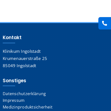
Presse
Kontakt
Kontakt
Karriere
Klinikum Ingolstadt
Suche
nach:
Krumenauerstraße 25
85049 Ingolstadt
Sonstiges
Datenschutzerklärung
Impressum
Medizinproduktsicherheit