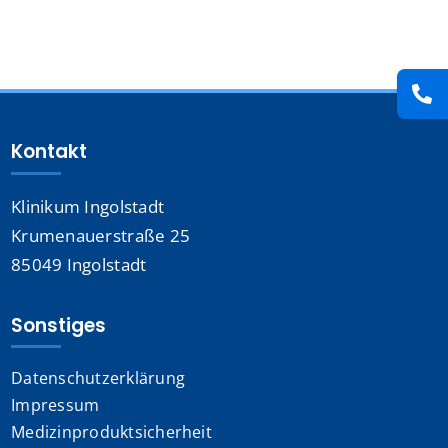
Presse
Kontakt
Kontakt
Karriere
Klinikum Ingolstadt
Suche
nach:
Krumenauerstraße 25
85049 Ingolstadt
Sonstiges
Datenschutzerklärung
Impressum
Medizinproduktsicherheit