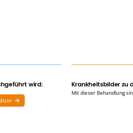
Interdisziplinäres Wir
Interdisziplinäres Wir
d Hämatologie-
d Hämatologie-
Interprofessionelles S
Interprofessionelles S
Magenchirurgie Zentr
Magenchirurgie Zentr
MutterKindZentrum
MutterKindZentrum
Onkologisches Zentru
Onkologisches Zentru
Palliativstation
Palliativstation
Klinikum Ingolstadt – Startseite alt
Klinikum Ingolstadt – Startseite alt
Pankreaskrebszentru
Pankreaskrebszentru
hgeführt wird:
Krankheitsbilder zu 
Voraussetzungen & Dokumente
Voraussetzungen & Dokumente
Mit dieser Behandlung sin
Parkinson-Zentrum
Parkinson-Zentrum
dizin
Bewerbung und Ansprechpartner
Bewerbung und Ansprechpartner
Prostatakarzinom Zen
Prostatakarzinom Zen
Hospitationen
Hospitationen
ShuntZentrum
ShuntZentrum