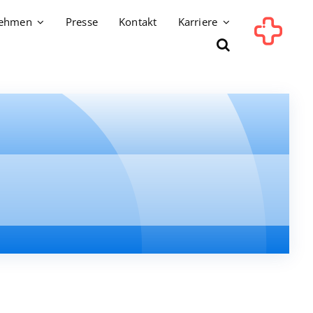
nehmen
Presse
Kontakt
Karriere
um
um
Ärztlicher Dienst
Ärztlicher Dienst
Pflegedienst
Pflegedienst
Medizinisch-technischer Dienst
Medizinisch-technischer Dienst
sZentrum
sZentrum
Wirtschafts-und Versorgungsdienste
Wirtschafts-und Versorgungsdienste