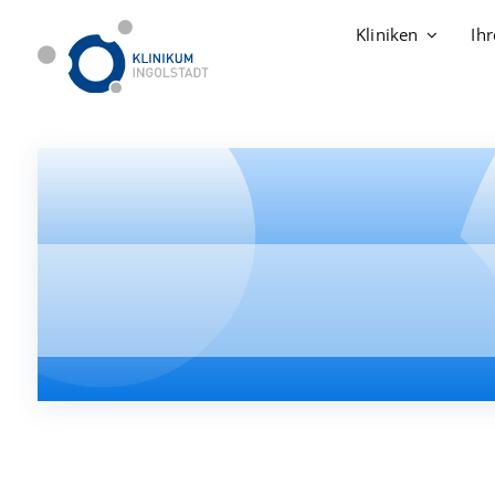
Zum
Kliniken
Ih
Inhalt
springen
Akut- und Notfallmedizin
Karriere & Perspektiven
Akut- und Notfallmedizin
Karriere & Perspektiven
Akutgeriatrie
Arbeitsumfeld & Kultur
Akutgeriatrie
Arbeitsumfeld & Kultur
Allgemein-, Viszeral- und Thoraxchirurgie
Vorteile & Benefits
Allgemein-, Viszeral- und Thoraxchirurgie
Vorteile & Benefits
Anästhesie und Intensivmedizin, Palliativ- und S
Leben in Ingolstadt
Anästhesie und Intensivmedizin, Palliativ- und S
Leben in Ingolstadt