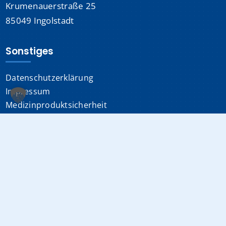
Krumenauerstraße 25
85049 Ingolstadt
Sonstiges
Datenschutzerklärung
Impressum
Medizinproduktsicherheit
Cookie-Einstellungen
Info-Hotline:
0841 880-0
(24/7 erreichbar)
E-Mail:
info@klinikum-ingolstadt.de
Fax:
0841 880-1080