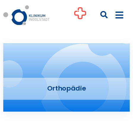
Zum
Inhalt
Togg
springen
Navi
Kliniken
Ihre Gesundheit
Patienten & Besucher
Orthopädie
Pflege
Unternehmen