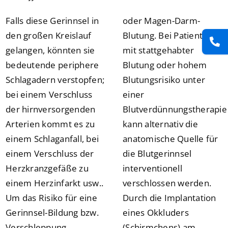
Falls diese Gerinnsel in
oder Magen-Darm-
den großen Kreislauf
Blutung. Bei Patienten
gelangen, könnten sie
mit stattgehabter
bedeutende periphere
Blutung oder hohem
Schlagadern verstopfen;
Blutungsrisiko unter
bei einem Verschluss
einer
der hirnversorgenden
Blutverdünnungstherapie
Arterien kommt es zu
kann alternativ die
einem Schlaganfall, bei
anatomische Quelle für
einem Verschluss der
die Blutgerinnsel
Herzkranzgefäße zu
interventionell
einem Herzinfarkt usw..
verschlossen werden.
Um das Risiko für eine
Durch die Implantation
Gerinnsel-Bildung bzw.
eines Okkluders
Verschleppung
(Schirmchens) am