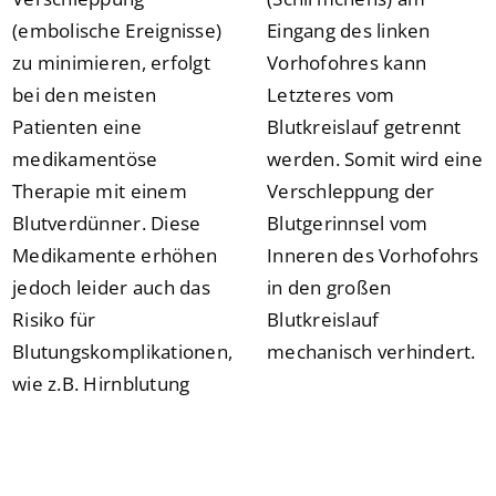
(embolische Ereignisse)
Eingang des linken
zu minimieren, erfolgt
Vorhofohres kann
bei den meisten
Letzteres vom
Patienten eine
Blutkreislauf getrennt
medikamentöse
werden. Somit wird eine
Therapie mit einem
Verschleppung der
Blutverdünner. Diese
Blutgerinnsel vom
Medikamente erhöhen
Inneren des Vorhofohrs
jedoch leider auch das
in den großen
Risiko für
Blutkreislauf
Blutungskomplikationen,
mechanisch verhindert.
wie z.B. Hirnblutung