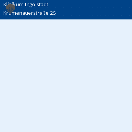
Klinikum Ingolstadt
Krumenauerstraße 25
85049 Ingolstadt
Sonstiges
Datenschutzerklärung
Impressum
Medizinproduktsicherheit
Cookie-Einstellungen
Info-Hotline:
0841 880-0
(24/7 erreichbar)
E-Mail:
info@klinikum-ingolstadt.de
Fax:
0841 880-1080