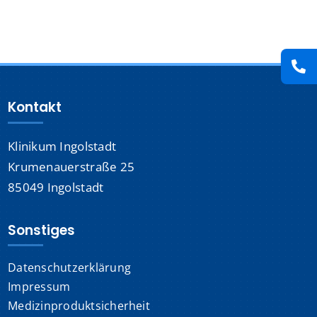
Presse
Kontakt
Kontakt
Karriere
Klinikum Ingolstadt
Suche
nach:
Krumenauerstraße 25
85049 Ingolstadt
Sonstiges
Datenschutzerklärung
Impressum
Medizinproduktsicherheit