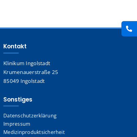
Presse
Kontakt
Kontakt
Karriere
Klinikum Ingolstadt
Suche
nach:
Krumenauerstraße 25
85049 Ingolstadt
Sonstiges
Datenschutzerklärung
Impressum
Medizinproduktsicherheit