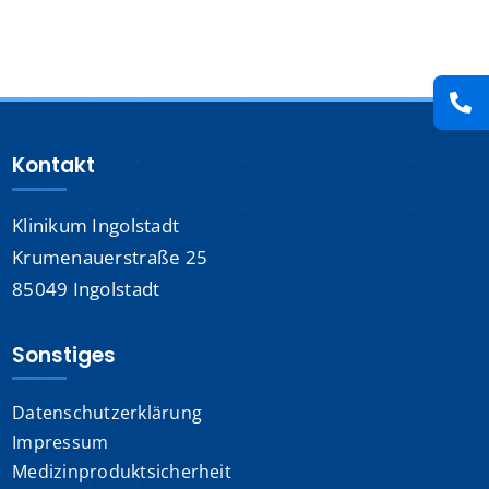
Presse
Kontakt
Kontakt
Karriere
Klinikum Ingolstadt
Suche
nach:
Krumenauerstraße 25
85049 Ingolstadt
Sonstiges
Datenschutzerklärung
Impressum
Medizinproduktsicherheit