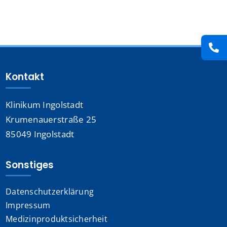
Presse
Kontakt
Kontakt
Karriere
Klinikum Ingolstadt
Suche
nach:
Krumenauerstraße 25
85049 Ingolstadt
Sonstiges
Datenschutzerklärung
Impressum
Medizinproduktsicherheit