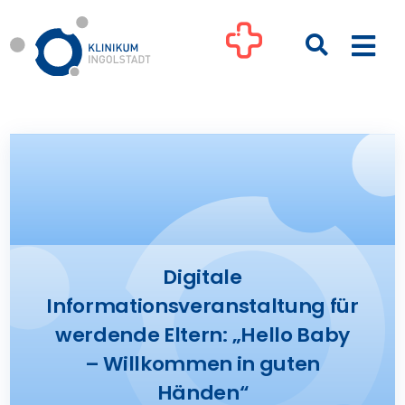
Zum
Inhalt
Togg
springen
Navi
Kliniken
Ihre Gesundheit
Patienten & Besucher
Digitale
Informationsveranstaltung für
Pflege
werdende Eltern: „Hello Baby
– Willkommen in guten
Unternehmen
Händen“