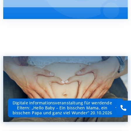
Presse
Kontakt
Karriere
Suche
nach:
Digitale Informationsveranstaltung für werdende
Eltern: „Hello Baby – Ein bisschen Mama, ein
bisschen Papa und ganz viel Wunder“ 20.10.2026