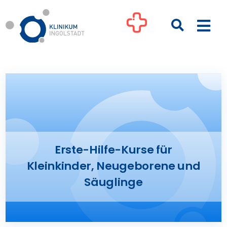
Zum
Inhalt
Togg
springen
Navi
Kliniken
Ihre Gesundheit
Patienten & Besucher
Erste-Hilfe-Kurse für
Kleinkinder, Neugeborene und
Pflege
Säuglinge
Unternehmen