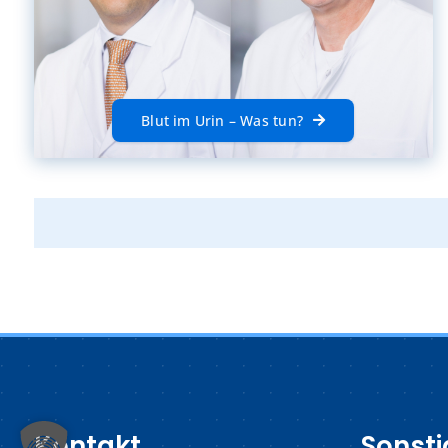
Blut im Urin – Was tun?
Kontakt
Sonsti