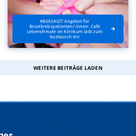
ABGESAGT! Angebot für
Brustkrebspatienten/-innen: Café
Lebensfreude im Klinikum lädt zum
Austausch ein
WEITERE BEITRÄGE LADEN
ges