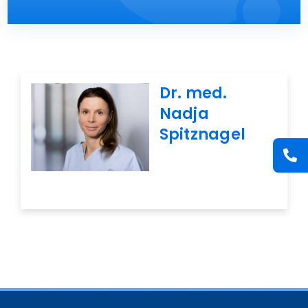
Presse
Kontakt
Dr. med.
Karriere
Nadja
Spitznagel
Suche
nach: