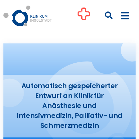
Zum
Inhalt
Togg
springen
Navi
Kliniken
Ihre Gesundheit
Patienten & Besucher
Automatisch gespeicherter
Entwurf an Klinik für
Anästhesie und
Pflege
Intensivmedizin, Palliativ- und
Schmerzmedizin
Unternehmen