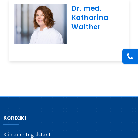
Presse
Dr. med.
Katharina
Walther
Kontakt
Karriere
Suche
nach:
Kontakt
Klinikum Ingolstadt