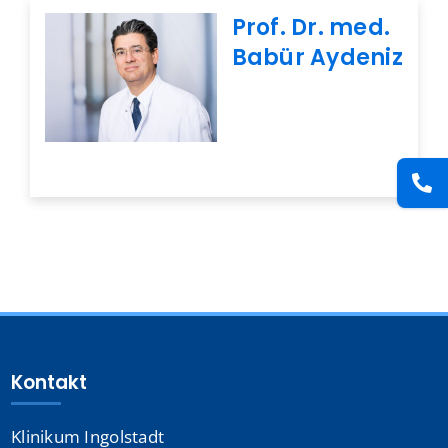
Presse
Prof. Dr. med.
Babür Aydeniz
Kontakt
Karriere
Suche
nach:
Kontakt
Klinikum Ingolstadt