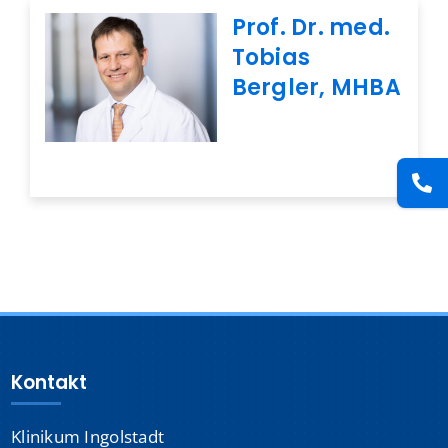
Presse
Prof. Dr. med.
Tobias
Bergler, MHBA
Kontakt
Karriere
Suche
nach:
Kontakt
Klinikum Ingolstadt