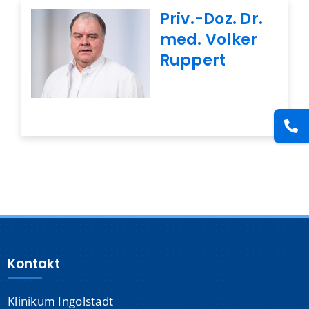
Presse
Priv.-Doz. Dr.
med. Volker
Ruppert
Kontakt
Karriere
Suche
nach:
Kontakt
Klinikum Ingolstadt