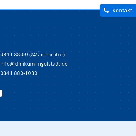
Kontakt
imulations-und Weiterbildungszentrum (ISI)
imulations-und Weiterbildungszentrum (ISI)
um
um
0841 880-0
(24/7 erreichbar)
m
m
info@klinikum-ingolstadt.de
0841 880-1080
Aktuelle Stellenangebote
Aktuelle Stellenangebote
m
m
Initiativbewerbungen
Initiativbewerbungen
Bewerbungsprozess & Tipps
Bewerbungsprozess & Tipps
trum
trum