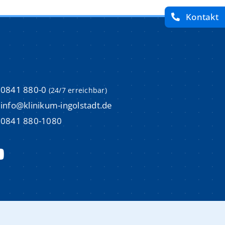
Kontakt
imulations-und Weiterbildungszentrum (ISI)
imulations-und Weiterbildungszentrum (ISI)
um
um
0841 880-0
(24/7 erreichbar)
m
m
info@klinikum-ingolstadt.de
0841 880-1080
Aktuelle Stellenangebote
Aktuelle Stellenangebote
m
m
Initiativbewerbungen
Initiativbewerbungen
Bewerbungsprozess & Tipps
Bewerbungsprozess & Tipps
trum
trum