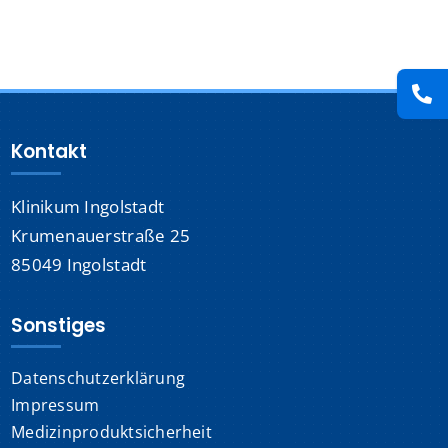
Presse
Kontakt
Kontakt
Karriere
Klinikum Ingolstadt
Suche
nach:
Krumenauerstraße 25
85049 Ingolstadt
Sonstiges
Datenschutzerklärung
Impressum
Medizinproduktsicherheit