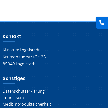
Presse
Kontakt
Kontakt
Karriere
Klinikum Ingolstadt
Suche
nach:
Krumenauerstraße 25
85049 Ingolstadt
Sonstiges
Datenschutzerklärung
Impressum
Medizinproduktsicherheit