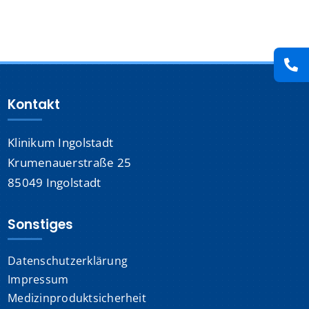
Presse
Kontakt
Kontakt
Karriere
Klinikum Ingolstadt
Suche
nach:
Krumenauerstraße 25
85049 Ingolstadt
Sonstiges
Datenschutzerklärung
Impressum
Medizinproduktsicherheit