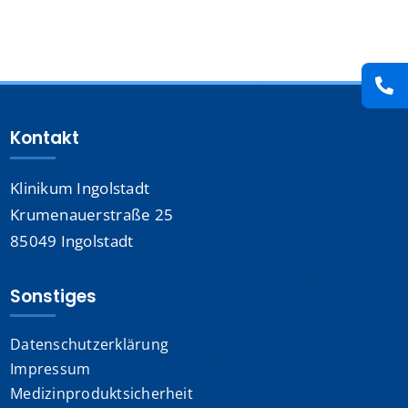
Presse
Kontakt
Kontakt
Karriere
Klinikum Ingolstadt
Suche
nach:
Krumenauerstraße 25
85049 Ingolstadt
Sonstiges
Datenschutzerklärung
Impressum
Medizinproduktsicherheit