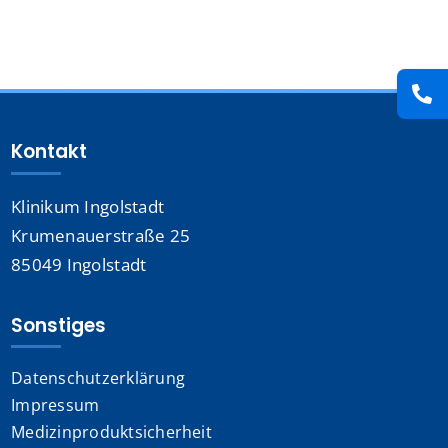
Presse
Kontakt
Kontakt
Karriere
Klinikum Ingolstadt
Suche
nach:
Krumenauerstraße 25
85049 Ingolstadt
Sonstiges
Datenschutzerklärung
Impressum
Medizinproduktsicherheit