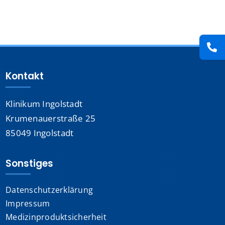
Presse
Kontakt
Kontakt
Karriere
Klinikum Ingolstadt
Suche
nach:
Krumenauerstraße 25
85049 Ingolstadt
Sonstiges
Datenschutzerklärung
Impressum
Medizinproduktsicherheit