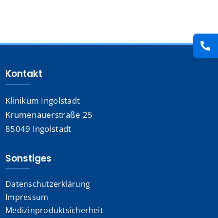
Presse
Kontakt
Kontakt
Karriere
Klinikum Ingolstadt
Suche
nach:
Krumenauerstraße 25
85049 Ingolstadt
Sonstiges
Datenschutzerklärung
Impressum
Medizinproduktsicherheit