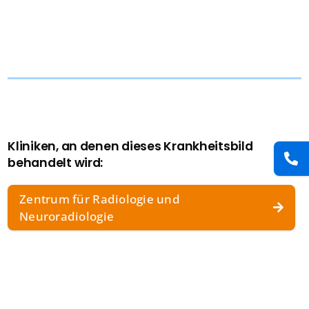
Presse
Kontakt
Karriere
Suche
Kliniken, an denen dieses Krankheitsbild
nach:
behandelt wird:
Zentrum für Radiologie und
Neuroradiologie