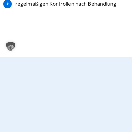
regelmäßigen Kontrollen nach Behandlung
Kliniken, an denen dieses Krankheitsbild
behandelt wird:
Klinik für Neurochirurgie