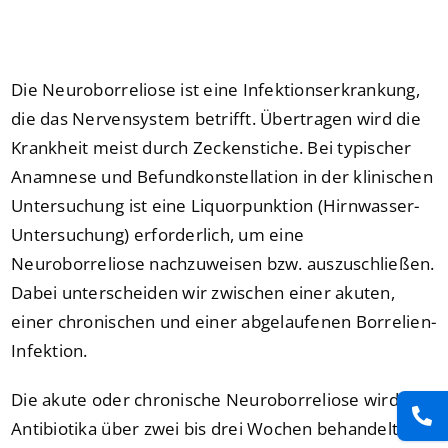
Presse
Kontakt
Die Neuroborreliose ist eine Infektionserkrankung,
die das Nervensystem betrifft. Übertragen wird die
Krankheit meist durch Zeckenstiche. Bei typischer
Karriere
Anamnese und Befundkonstellation in der klinischen
Untersuchung ist eine Liquorpunktion (Hirnwasser-
Suche
nach:
Untersuchung) erforderlich, um eine
Neuroborreliose nachzuweisen bzw. auszuschließen.
Dabei unterscheiden wir zwischen einer akuten,
einer chronischen und einer abgelaufenen Borrelien-
Infektion.
Die akute oder chronische Neuroborreliose wird mit
Antibiotika über zwei bis drei Wochen behandelt.