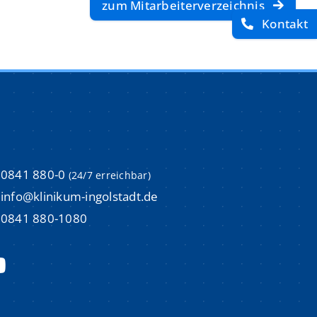
zum Mitarbeiterverzeichnis
Kontakt
imulations-und Weiterbildungszentrum (ISI)
imulations-und Weiterbildungszentrum (ISI)
um
um
m
m
Aktuelle Stellenangebote
Aktuelle Stellenangebote
0841 880-0
(24/7 erreichbar)
m
m
info@klinikum-ingolstadt.de
Initiativbewerbungen
Initiativbewerbungen
0841 880-1080
Bewerbungsprozess & Tipps
Bewerbungsprozess & Tipps
trum
trum