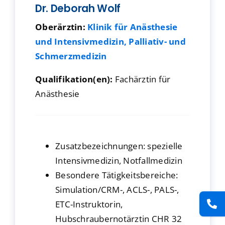
Dr. Deborah Wolf
Presse
Oberärztin:
Klinik für Anästhesie
und Intensivmedizin, Palliativ- und
Kontakt
Schmerzmedizin
Karriere
Qualifikation(en):
Fachärztin für
Anästhesie
Suche
nach:
Zusatzbezeichnungen: spezielle
Intensivmedizin, Notfallmedizin
Besondere Tätigkeitsbereiche:
Simulation/CRM-, ACLS-, PALS-,
ETC-Instruktorin,
Hubschraubernotärztin CHR 32