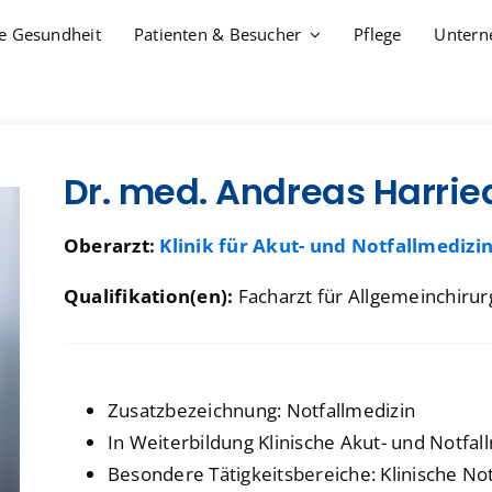
re Gesundheit
Patienten & Besucher
Pflege
Unter
Dr. med. Andreas Harrie
Oberarzt:
Klinik für Akut- und Notfallmedizi
Simulationszentrum
Simulationszentrum
Ambulantes OP-Zentr
Ambulantes OP-Zentr
Qualifikation(en):
Facharzt für Allgemeinchirur
Gesundheitsakademie
Gesundheitsakademie
BrustZentrum
BrustZentrum
Führungskräfteentwicklung
Führungskräfteentwicklung
DarmZentrum
DarmZentrum
Zusatzbezeichnung: Notfallmedizin
chmerzmedizin
chmerzmedizin
Gynäkologisches Kreb
Gynäkologisches Kreb
In Weiterbildung Klinische Akut- und Notfal
Besondere Tätigkeitsbereiche: Klinische Not