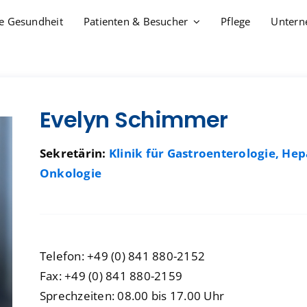
re Gesundheit
Patienten & Besucher
Pflege
Unter
Evelyn Schimmer
Sekretärin:
Klinik für Gastroenterologie, He
Onkologie
Simulationszentrum
Simulationszentrum
Ambulantes OP-Zentr
Ambulantes OP-Zentr
Gesundheitsakademie
Gesundheitsakademie
BrustZentrum
BrustZentrum
Führungskräfteentwicklung
Führungskräfteentwicklung
DarmZentrum
DarmZentrum
Telefon: +49 (0) 841 880-2152
chmerzmedizin
chmerzmedizin
Gynäkologisches Kreb
Gynäkologisches Kreb
Fax: +49 (0) 841 880-2159
Sprechzeiten: 08.00 bis 17.00 Uhr