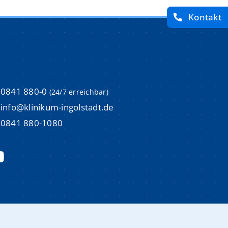
Kontakt
imulations-und Weiterbildungszentrum (ISI)
imulations-und Weiterbildungszentrum (ISI)
um
um
0841 880-0
(24/7 erreichbar)
m
m
info@klinikum-ingolstadt.de
0841 880-1080
Aktuelle Stellenangebote
Aktuelle Stellenangebote
m
m
Initiativbewerbungen
Initiativbewerbungen
Bewerbungsprozess & Tipps
Bewerbungsprozess & Tipps
trum
trum