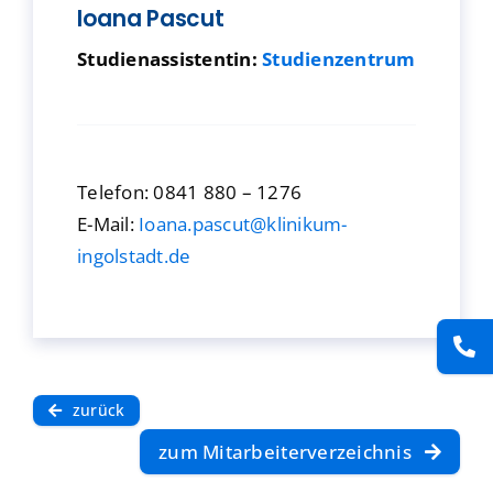
Ioana Pascut
Presse
Studienassistentin:
Studienzentrum
Kontakt
Karriere
Telefon: 0841 880 – 1276
E-Mail:
Ioana.pascut@klinikum-
Suche
ingolstadt.de
nach:
zurück
zum Mitarbeiterverzeichnis